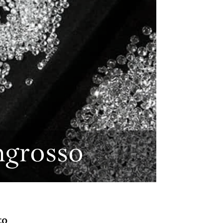
.
ngrosso
to