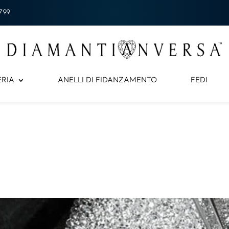
799
ERIA
ANELLI DI FIDANZAMENTO
FEDI
 gioielli con pochi clic.
cevi tutto comodamente a