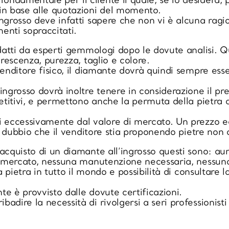
ndamentale per il cliente il quale, se lo desidera, p
n base alle quotazioni del momento.
ingrosso deve infatti sapere che non vi è alcuna ragi
enti sopraccitati.
edatti da esperti gemmologi dopo le dovute analisi. Q
orescenza, purezza, taglio e colore.
venditore fisico, il diamante dovrà quindi sempre ess
ingrosso dovrà inoltre tenere in considerazione il pre
mpetitivi, e permettono anche la permuta della pietra
ai eccessivamente dal valore di mercato. Un prezzo
 il dubbio che il venditore stia proponendo pietre non 
’acquisto di un diamante all’ingrosso questi sono: a
ul mercato, nessuna manutenzione necessaria, nessuna 
a pietra in tutto il mondo e possibilità di consultare 
nte è provvisto dalle dovute certificazioni.
adire la necessità di rivolgersi a seri professionisti 