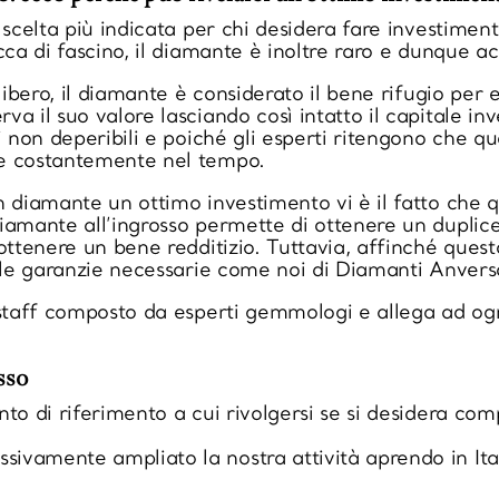
scelta più indicata per chi desidera fare investimenti 
cca di fascino, il diamante è inoltre raro e dunque ac
 libero, il diamante è considerato il bene rifugio per
a il suo valore lasciando così intatto il capitale inve
i non deperibili e poiché gli esperti ritengono che qu
re costantemente nel tempo.
 diamante un ottimo investimento vi è il fatto che q
iamante all’ingrosso permette di ottenere un duplic
ottenere un bene redditizio. Tuttavia, affinché questo
e le garanzie necessarie come noi di Diamanti Anvers
staff composto da esperti gemmologi e allega ad ogni 
sso
to di riferimento a cui rivolgersi se si desidera com
vamente ampliato la nostra attività aprendo in Italia