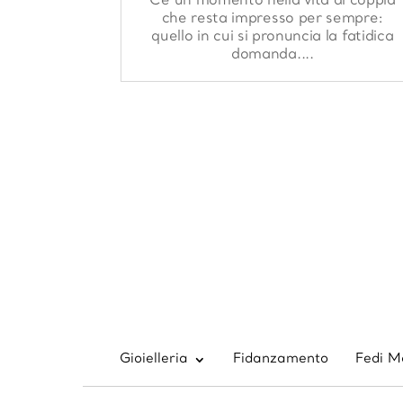
C’è un momento nella vita di coppia
che resta impresso per sempre:
quello in cui si pronuncia la fatidica
domanda....
Gioielleria
Fidanzamento
Fedi M