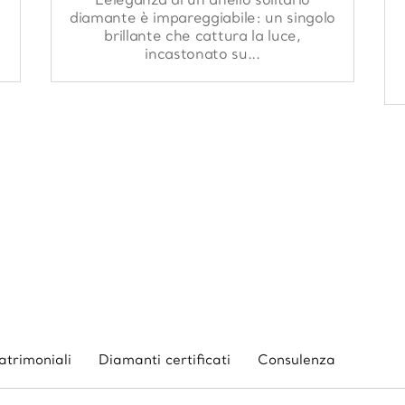
L’eleganza di un anello solitario
diamante è impareggiabile: un singolo
brillante che cattura la luce,
incastonato su...
atrimoniali
Diamanti certificati
Consulenza