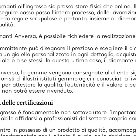
manti all’ingrosso sia presso store fisici che online.
 seguire passo passo l’intero processo, dalla lavorazio
ndo regole scrupolose e pertanto, insieme ai diamanti
alità.
manti Anversa, è possibile richiedere la realizzazione
committente può disegnare il prezioso e scegliere il d
arà un gioiello personalizzato in ogni dettaglio, acqu
ale o a se stessi. In questo ultimo caso, il diamant
Anversa, le gemme vengono consegnate al cliente sigi
isti di illustri istituti gemmologici riconosciuti a liv
 per attestare la qualità, l’autenticità e il valore e
e non potrà essere rivenduto.
 delle certificazioni
grosso è fondamentale non sottovalutare l’importanza
bile affidarsi a professionisti del settore proprio c
tro in possesso di un prodotto di qualità, accompagn