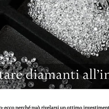
asa
.
ova il gioiello perfetto per
e!
LO SHOP
tare diamanti all’i
o: ecco perché può rivelarsi un ottimo investimen