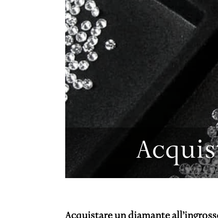
c
Visita il nostro shop e tr
t
SCOPRI 
Acquis
Acquistare un diamante all’ingross