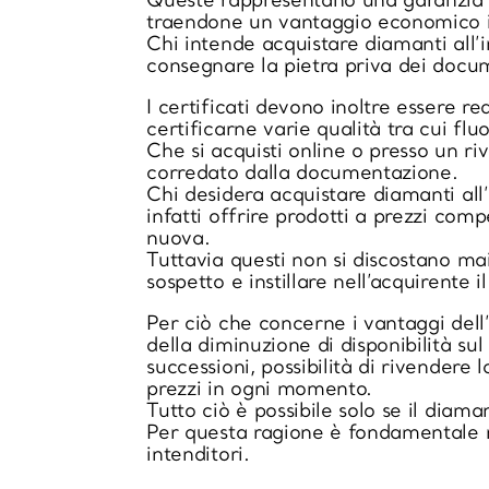
Queste rappresentano una garanzia fo
traendone un vantaggio economico i
Chi intende acquistare diamanti all’
consegnare la pietra priva dei docum
I certificati devono inoltre essere r
certificarne varie qualità tra cui flu
Che si acquisti online o presso un ri
corredato dalla documentazione.
Chi desidera acquistare diamanti all’
infatti offrire prodotti a prezzi co
nuova.
Tuttavia questi non si discostano m
sospetto e instillare nell’acquirente
Per ciò che concerne i vantaggi dell
della diminuzione di disponibilità s
successioni, possibilità di rivendere l
prezzi in ogni momento.
Tutto ciò è possibile solo se il diama
Per questa ragione è fondamentale rib
intenditori.