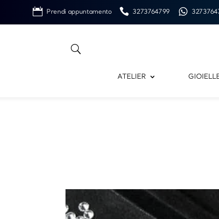
Prendi appuntamento
3273764799
3273764
ATELIER
GIOIELL
Puoi acquistare i nostri
Scopri
,
personalizza
e ri