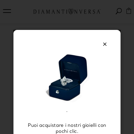
×
Anello Solitario
Diamante: il Gioiello
Creato per te
.
Puoi acquistare i nostri gioielli con
L’
anello solitario con diamante
è, per noi
pochi clic.
di
Diamanti Anversa
, il gioiello di punta,