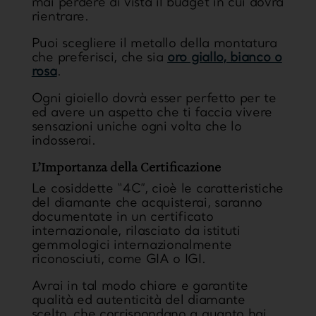
mai perdere di vista il budget in cui dovrà
rientrare.
Puoi scegliere il metallo della montatura
che preferisci, che sia
oro giallo, bianco o
rosa
.
Ogni gioiello dovrà esser perfetto per te
ed avere un aspetto che ti faccia vivere
sensazioni uniche ogni volta che lo
indosserai.
L’Importanza della Certificazione
Le cosiddette “4C”, cioè le caratteristiche
del diamante che acquisterai, saranno
documentate in un
certificato
internazionale
, rilasciato da istituti
gemmologici internazionalmente
riconosciuti, come GIA o IGI.
Avrai in tal modo chiare e garantite
qualità ed autenticità del diamante
scelto, che corrispondano a quanto hai