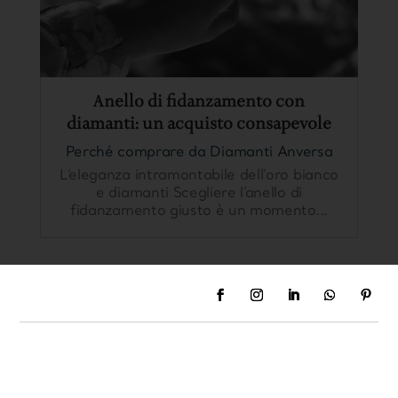
Anello di fidanzamento con
diamanti: un acquisto consapevole
Perché comprare da Diamanti Anversa
L’eleganza intramontabile dell’oro bianco
e diamanti Scegliere l’anello di
fidanzamento giusto è un momento...