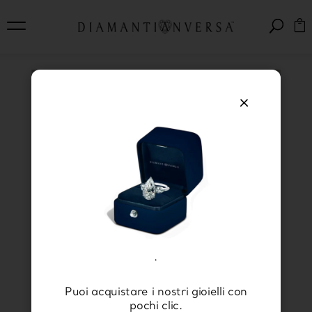
×
Diamanti Anversa: gioielli
su misura
.
Puoi acquistare i nostri gioielli con
Siete in procinto di sposarvi e non sapete
pochi clic.
scegliere tra i tanti modelli di fedi