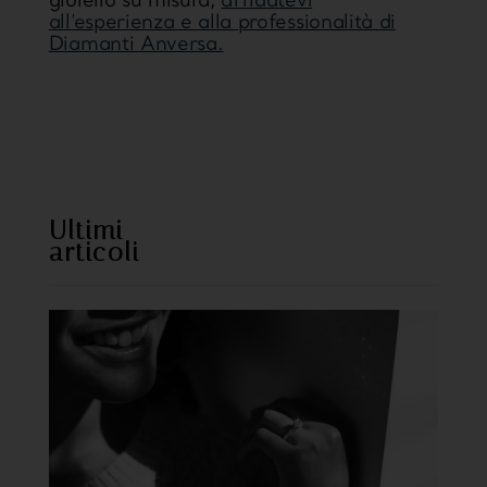
gioiello su misura,
affidatevi
all’esperienza e alla professionalità di
Diamanti Anversa.
https://www.sweetcheeks805.com/
https://www.willysfish.com/
Ultimi
articoli
https://www.seoultofu
hi.com/