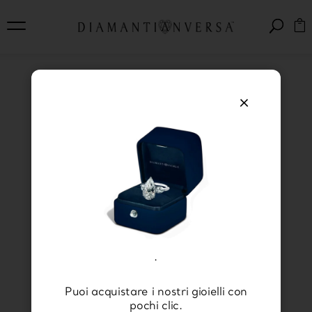
×
Differenze e metodi per
distinguere i diamanti
naturali da quelli
sintetici
.
Puoi acquistare i nostri gioielli con
pochi clic.