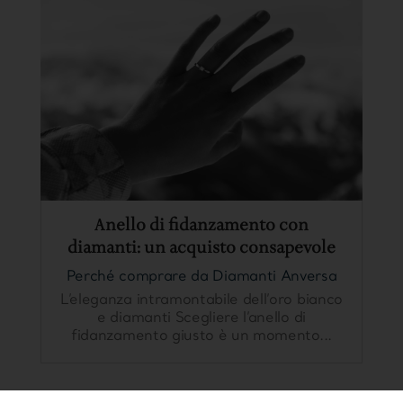
Anello di fidanzamento con
diamanti: un acquisto consapevole
Perché comprare da Diamanti Anversa
L’eleganza intramontabile dell’oro bianco
e diamanti Scegliere l’anello di
fidanzamento giusto è un momento...