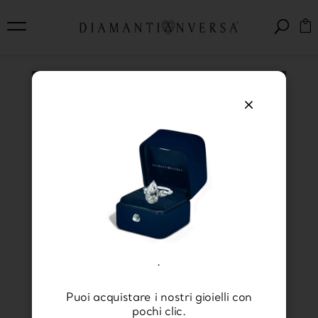
×
Il tuo amore, incastonato
in un anello: scopri i
nostri solitari con
diamanti
.
Puoi acquistare i nostri gioielli con
pochi clic.