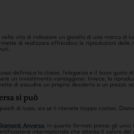
nella vita di indossare un gioiello di una marca di l
rmette di realizzare offrendovi le
riproduzioni delle m
nuti
.
i lusso definisca la classe, l’eleganza e il buon gusto 
re un investimento vantaggioso. Invece, la riproduzi
tte di esaudire un proprio desiderio a un prezzo acce
rsa si può
ioielli di lusso, sia se li ritenete troppo costosi, Dia
.
Diamanti Anversa
, in quanto formati presso gli unici 
certificazione internazionale che attesta il valore del