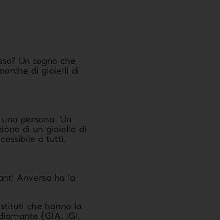
usso? Un sogno che
arche di gioielli di
di una persona. Un
one di un gioiello di
ssibile a tutti.
manti Anversa ha la
istituti che hanno la
 diamante (GIA, IGI,