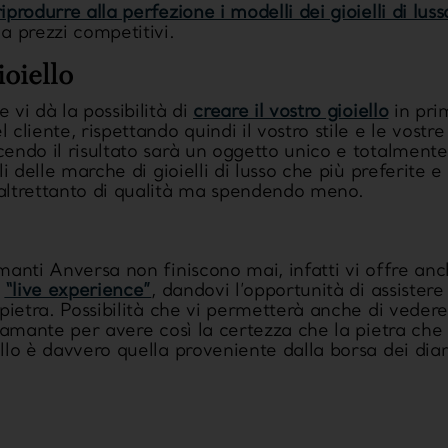
riprodurre alla perfezione i modelli dei gioielli di lu
a prezzi competitivi.
ioiello
 vi dà la possibilità di
creare il vostro gioiello
in pri
cliente, rispettando quindi il vostro stile e le vostr
endo il risultato sarà un oggetto unico e totalmente
li delle marche di gioielli di lusso che più preferite e
altrettanto di qualità ma spendendo meno.
manti Anversa
non finiscono mai, infatti vi offre anch
a
“live experience”
, dandovi l’opportunità di assistere
pietra. Possibilità che vi permetterà anche di vedere 
diamante per avere così la certezza che la pietra ch
llo è davvero quella proveniente dalla borsa dei dia