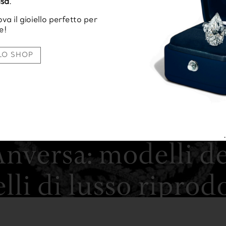
asa
.
ova il gioiello perfetto per
e!
LO SHOP
nversa: modelli d
elli di lusso riprodo
perfezione