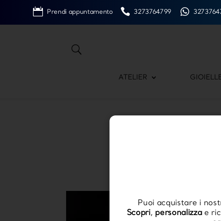
Prendi appuntamento
3273764799
3273764
ATELIER
GIOIELL
Puoi acquistare i nostri
Scopri
,
personalizza
e ri