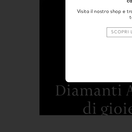
c
Visita il nostro shop e tr
t
SCOPRI 
Diamanti A
di gioi