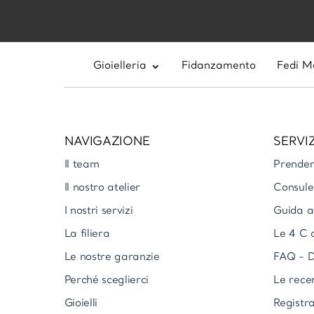
Gioielleria
Fidanzamento
Fedi M
NAVIGAZIONE
SERVIZ
Il team
Prende
Il nostro atelier
Consule
I nostri servizi
Guida al
La filiera
Le 4 C 
Le nostre garanzie
FAQ - D
Perché sceglierci
Le rece
Gioielli
Registra