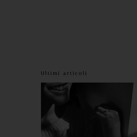
https://www.sweetcheeks805.com/
https://www.willysfish.com/
Ultimi articoli
https://www