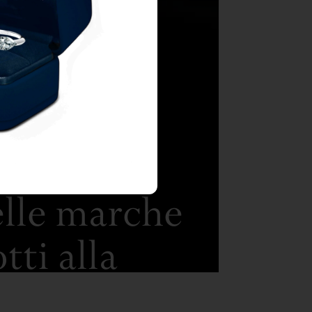
.
elle marche
tti alla