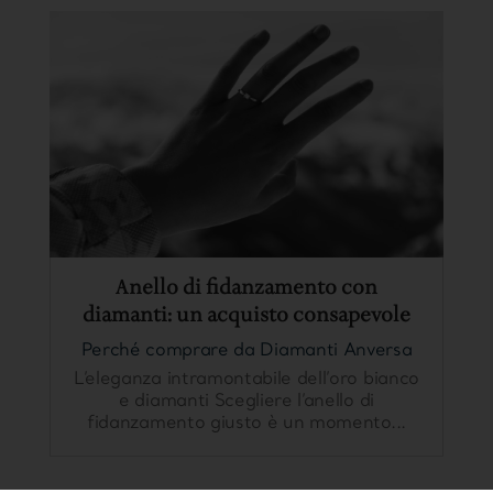
Anello di fidanzamento con
diamanti: un acquisto consapevole
Perché comprare da Diamanti Anversa
L’eleganza intramontabile dell’oro bianco
e diamanti Scegliere l’anello di
fidanzamento giusto è un momento...