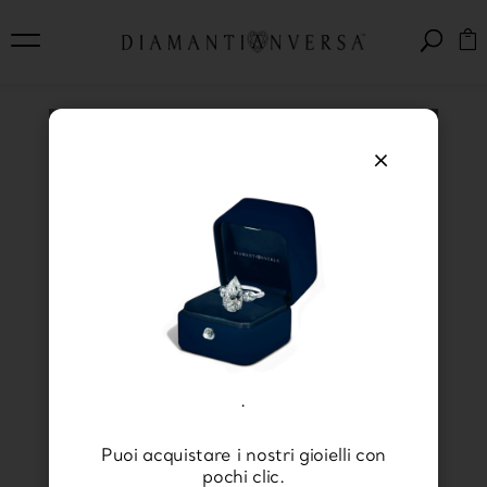
×
Qual è il diamante
tagliato più grande del
mondo?
.
Puoi acquistare i nostri gioielli con
pochi clic.