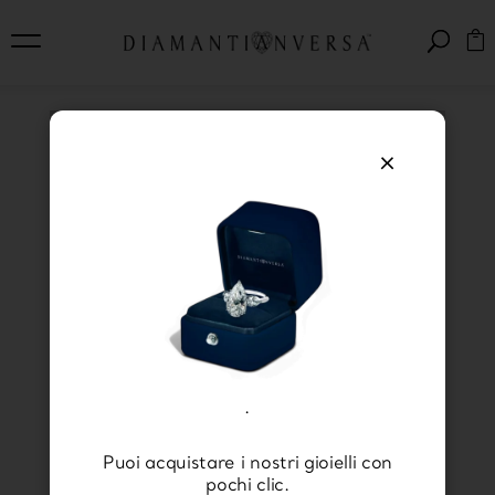
×
Regali preziosi per San
Valentino: cosa regalare
nel giorno più romantico
dell’anno
.
Puoi acquistare i nostri gioielli con
pochi clic.