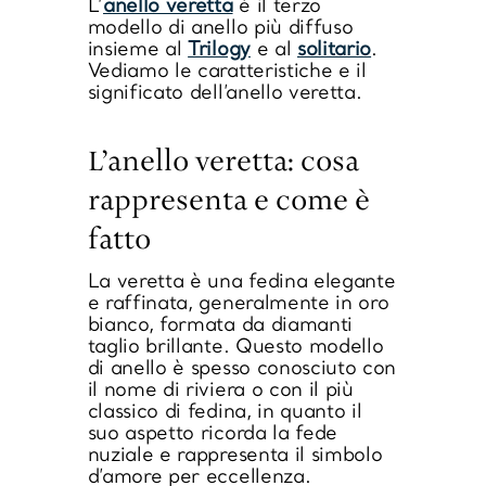
L’
anello veretta
è il terzo
modello di anello più diffuso
insieme al
Trilogy
e al
solitario
.
Vediamo le caratteristiche e il
significato dell’anello veretta
.
L’anello veretta: cosa
rappresenta e come è
fatto
La veretta è una
fedina elegante
e raffinata
, generalmente in
oro
bianco
, formata da
diamanti
taglio brillante
. Questo modello
di anello è spesso conosciuto con
il nome di
riviera
o con il più
classico di
fedina
, in quanto il
suo aspetto ricorda la fede
nuziale e rappresenta il simbolo
d’amore per eccellenza.