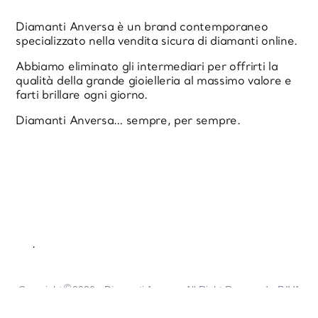
Diamanti Anversa è un brand contemporaneo
specializzato nella vendita sicura di diamanti online.
Abbiamo eliminato gli intermediari per offrirti la
qualità della grande gioielleria al massimo valore e
farti brillare ogni giorno.
Diamanti Anversa… sempre, per sempre.
.
©
Copyright
2026
- Diamanti Anversa All Right Reserved - P.IVA
12879871007 - Made with
♥
by
molecole