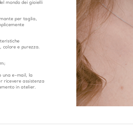
el mondo dei gioielli
amante per taglia,
mplicemente
teristiche
, colore e purezza.
cm;
o una e-mail, la
r ricevere assistenza
mento in atelier.