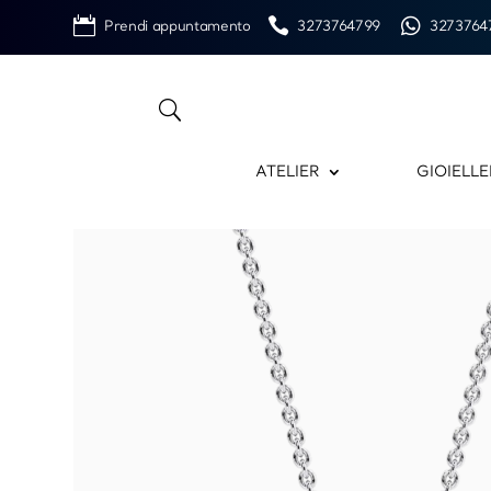
Prendi appuntamento
3273764799
3273764
ATELIER
GIOIELLE