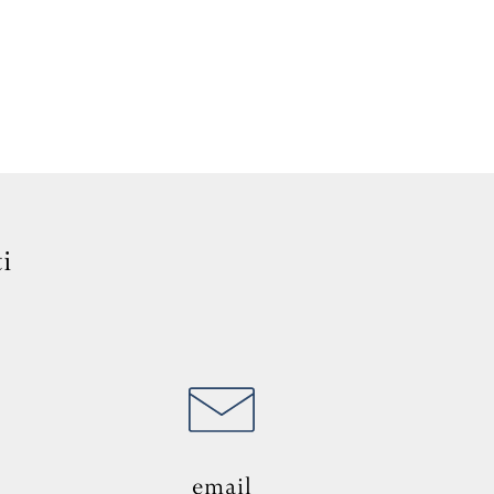
i
email