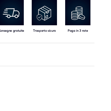
onsegne gratuite
Trasporto sicuro
Paga in 3 rate