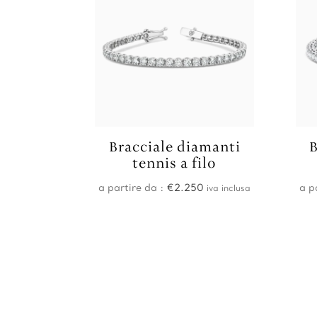
Bracciale diamanti
B
tennis a filo
a partire da :
€
2.250
a p
iva inclusa