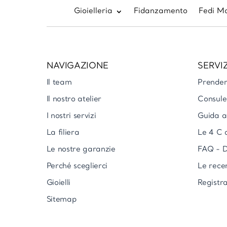
Gioielleria
Fidanzamento
Fedi Ma
NAVIGAZIONE
SERVIZ
Il team
Prende
Il nostro atelier
Consule
I nostri servizi
Guida al
La filiera
Le 4 C 
Le nostre garanzie
FAQ - D
Perché sceglierci
Le rece
Gioielli
Registra
Sitemap