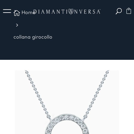

Home
5
collana girocollo