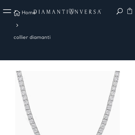

Home
5
collier diamanti