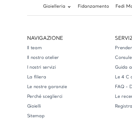
Gioielleria
Fidanzamento
Fedi Ma
NAVIGAZIONE
SERVIZ
Il team
Prende
Il nostro atelier
Consule
I nostri servizi
Guida al
La filiera
Le 4 C 
Le nostre garanzie
FAQ - D
Perché sceglierci
Le rece
Gioielli
Registra
Sitemap