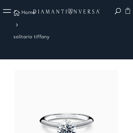

Home
5
solitario tiffany