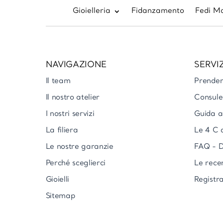
Gioielleria
Fidanzamento
Fedi Ma
NAVIGAZIONE
SERVIZ
Il team
Prende
Il nostro atelier
Consule
I nostri servizi
Guida al
La filiera
Le 4 C 
Le nostre garanzie
FAQ - D
Perché sceglierci
Le rece
Gioielli
Registra
Sitemap