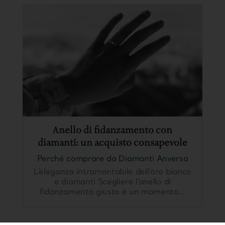
Anello di fidanzamento con
diamanti: un acquisto consapevole
Perché comprare da Diamanti Anversa
L’eleganza intramontabile dell’oro bianco
e diamanti Scegliere l’anello di
fidanzamento giusto è un momento...