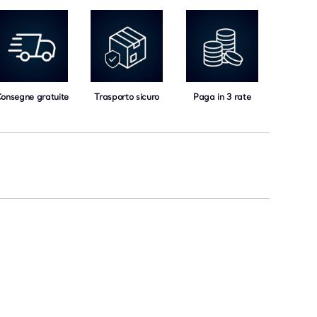
onsegne gratuite
Trasporto sicuro
Paga in 3 rate