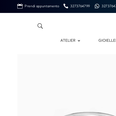
Prendi appuntamento
3273764799
3273764
ATELIER
GIOIELLE