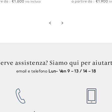
re da :
€
1.600
a partire da :
€
1.900
iva inclusa
iv
4
5
Serve assistenza? Siamo qui per aiutart
email e telefono
Lun- Ven 9 – 13 / 14 – 18