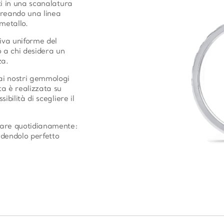
ti in una scanalatura
 creando una linea
metallo.
iva uniforme del
o a chi desidera un
za.
dai nostri gemmologi
ta è realizzata su
ibilità di scegliere il
ssare quotidianamente:
ndendolo perfetto