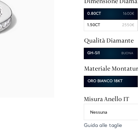
Dimensione Diama
0.80CT
1600€
1.50CT
2550€
Qualità Diamante
GH-SI1
Materiale Montatu
ORO BIANCO 18KT
Misura Anello IT
Guida alle taglie