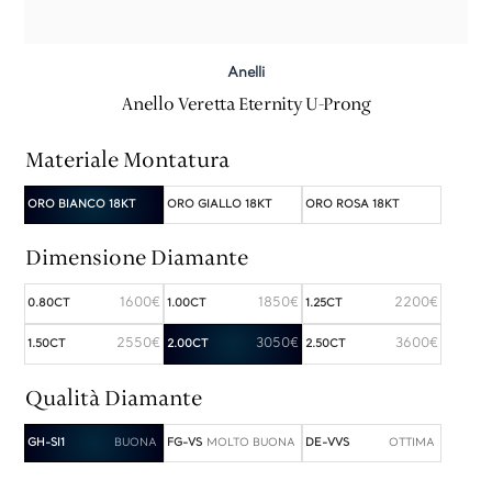
Anelli
Anello Veretta Eternity U-Prong
Materiale Montatura
ORO BIANCO 18KT
ORO GIALLO 18KT
ORO ROSA 18KT
Dimensione Diamante
1600€
1850€
2200€
0.80CT
1.00CT
1.25CT
2550€
3050€
3600€
1.50CT
2.00CT
2.50CT
Qualità Diamante
GH-SI1
FG-VS
DE-VVS