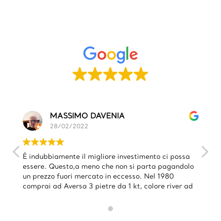
MASSIMO DAVENIA
ro
28/02/2022
08
dubbiamente il migliore investimento ci possa
Top
re. Questo,a meno che non si parta pagandolo
rezzo fuori mercato in eccesso. Nel 1980
rai ad Aversa 3 pietre da 1 kt, colore river ad
0 000 l'una. Dopo soli 10 anni il mio legale mi
se di vendergliene 1 a 12.000.000 da
lare all