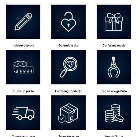
Incisione gratuita
Garanzia a vita
Confezione regalo
Su misura per te
Gemmologo dedicato
Riparazione gratuita
Consegne gratuite
Trasporto sicuro
Paga in 3 rate