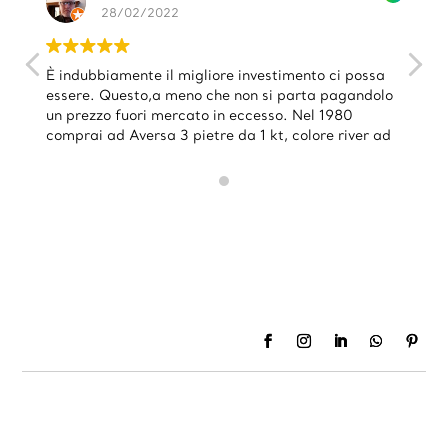
28/02/2022
È indubbiamente il migliore investimento ci possa
essere. Questo,a meno che non si parta pagandolo
un prezzo fuori mercato in eccesso. Nel 1980
comprai ad Aversa 3 pietre da 1 kt, colore river ad
1.500 000 l'una. Dopo soli 10 anni il mio legale mi
chiese di vendergliene 1 a 12.000.000 da
regalare all