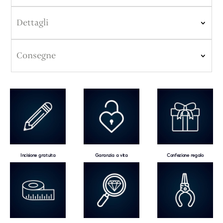
Dettagli
Consegne
Incisione gratuita
Garanzia a vita
Confezione regalo