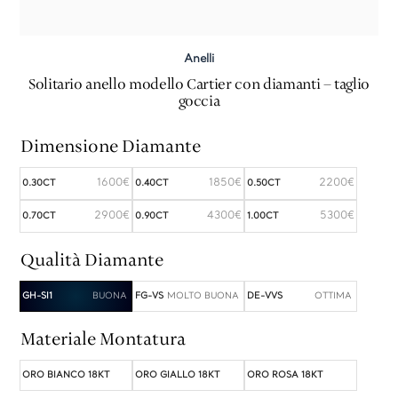
Anelli
Solitario anello modello Cartier con diamanti – taglio
goccia
Dimensione Diamante
1600€
1850€
2200€
0.30CT
0.40CT
0.50CT
2900€
4300€
5300€
0.70CT
0.90CT
1.00CT
Qualità Diamante
GH-SI1
FG-VS
DE-VVS
Materiale Montatura
ORO BIANCO 18KT
ORO GIALLO 18KT
ORO ROSA 18KT