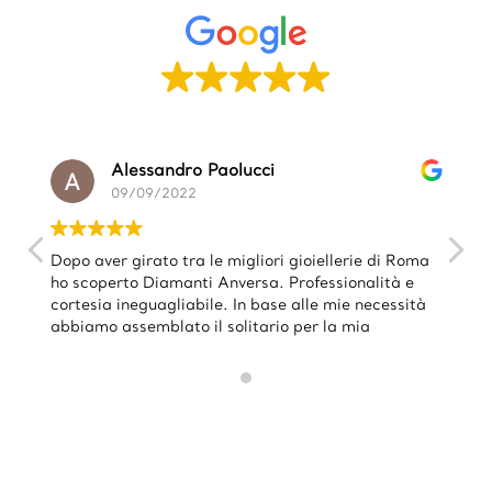
Alessandro Paolucci
09/09/2022
Dopo aver girato tra le migliori gioiellerie di Roma
ho scoperto Diamanti Anversa. Professionalità e
cortesia ineguagliabile. In base alle mie necessità
abbiamo assemblato il solitario per la mia
proposta di matrimonio (così bello non l'avrei
nemmeno immaginato). Francesco mi ha seguito e
consigliato rendendosi sempre disponibile. Una
nota positiva anche per Gioia
dell'amministrazione, davvero unici. Nel caso
stiate pensando di acquistare un gioiello consiglio
vivamente di farvi un giro da loro, sono convinto