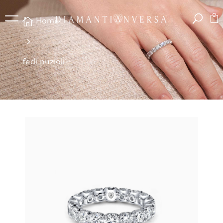

Home
5
fedi nuziali