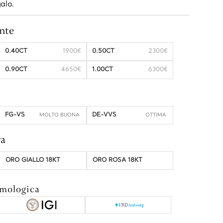
alo.
nte
0.40CT
1900€
0.50CT
2300€
0.90CT
4650€
1.00CT
6300€
FG-VS
DE-VVS
ra
ORO GIALLO 18KT
ORO ROSA 18KT
mmologica