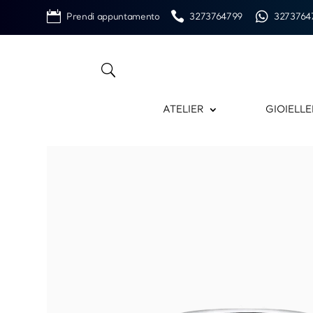
Prendi appuntamento
3273764799
3273764
ATELIER
GIOIELLE