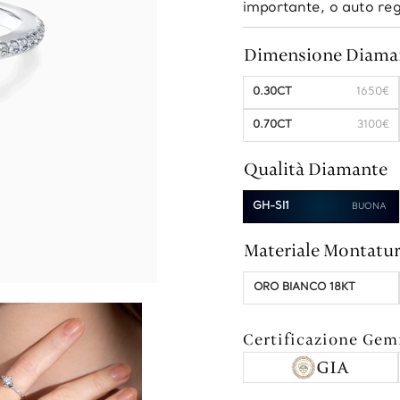
importante, o auto reg
Dimensione Diama
0.30CT
1650€
0.70CT
3100€
Qualità Diamante
GH-SI1
Materiale Montatu
ORO BIANCO 18KT
Certificazione Ge