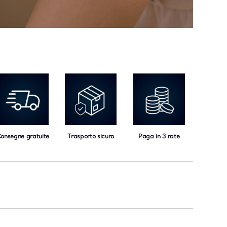
onsegne gratuite
Trasporto sicuro
Paga in 3 rate