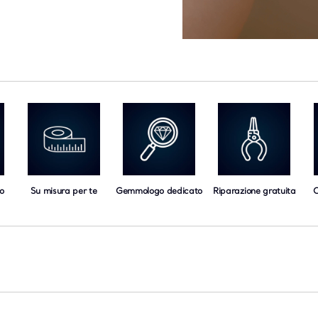
o
Su misura per te
Gemmologo dedicato
Riparazione gratuita
C