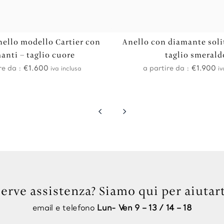
nello modello Cartier con
Anello con diamante soli
anti – taglio cuore
taglio smerald
re da :
€
1.600
a partire da :
€
1.900
iva inclusa
iv
4
5
Serve assistenza? Siamo qui per aiutart
email e telefono
Lun- Ven 9 – 13 / 14 – 18