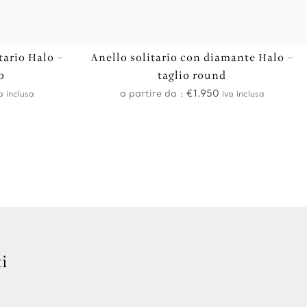
tario Halo –
Anello solitario con diamante Halo –
o
taglio round
a partire da :
€
1.950
a inclusa
iva inclusa
i